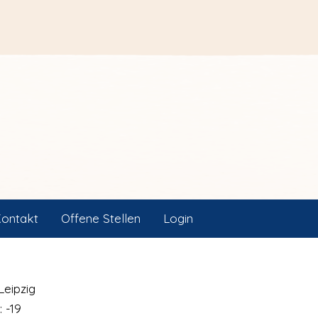
ontakt
Offene Stellen
Login
Leipzig
: -19