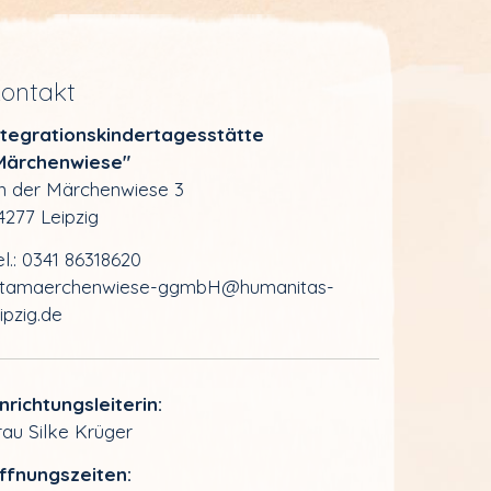
ontakt
ntegrations­kinder­tagesstätte
Märchenwiese"
n der Märchenwiese 3
4277 Leipzig
el.: 0341 86318620
itamaerchenwiese-ggmbH@humanitas-
eipzig.de
inrichtungsleiterin:
rau Silke Krüger
ffnungszeiten: