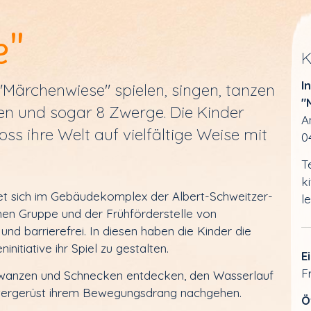
e"
K
I
"Märchenwiese" spielen, singen, tanzen
"
en und sogar 8 Zwerge. Die Kinder
A
s ihre Welt auf vielfältige Weise mit
0
T
k
det sich im Gebäudekomplex der Albert-Schweitzer-
l
en Gruppe und der Frühförderstelle von
 barrierefrei. In diesen haben die Kinder die
initiative ihr Spiel zu gestalten.
E
F
rwanzen und Schnecken entdecken, den Wasserlauf
ttergerüst ihrem Bewegungsdrang nachgehen.
Ö