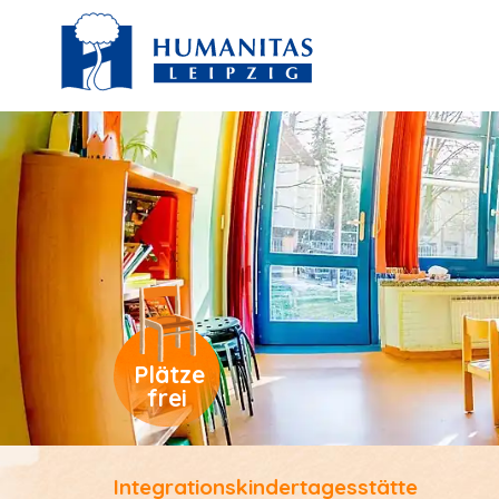
Plätze
frei
Integrations­kinder­tagesstätte