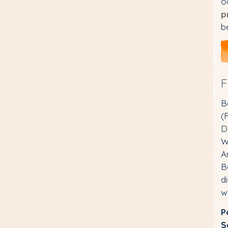
o
p
b
F
B
(
D
W
A
B
d
w
P
S