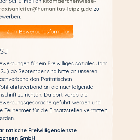
der per E-Mail an
kitamaerchenwiese-
raxisanleiter@humanitas-leipzig.de
zu
ewerben.
Zum Bewerbungsformular
SJ
ewerbungen für ein Freiwilliges soziales Jahr
FSJ) ab September sind bitte an unseren
achverband den Paritätischen
ohlfahrtsverband an die nachfolgende
nschrift zu richten. Da dort vorab die
ewerbungsgespräche geführt werden und
ie Teilnehmer für die Einsatzstellen vermittelt
erden.
aritätische Freiwilligendienste
achsen GmbH